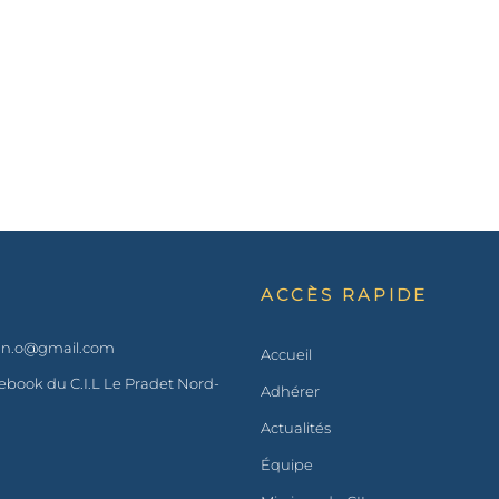
ACCÈS RAPIDE
t.n.o@gmail.com
Accueil
book du C.I.L Le Pradet Nord-
Adhérer
Actualités
Équipe