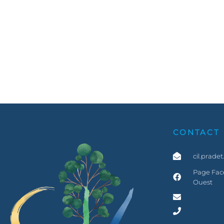
CONTACT
cil.prade
Page Face
Ouest