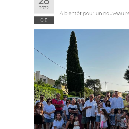
28
2022
A bientôt pour un nouveau r
0