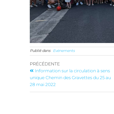
Publié dans
Evénements
PRÉCÉDENTE
Information sur la circulation à sens
unique Chemin des Gravettes du 25 au
28 mai 2022