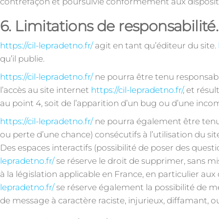
contrefaçon et poursuivie conformément aux disposition
6. Limitations de responsabilité.
https://cil-lepradetno.fr/
agit en tant qu’éditeur du site.
qu’il publie.
https://cil-lepradetno.fr/
ne pourra être tenu responsable
l’accès au site internet
https://cil-lepradetno.fr/
, et résu
au point 4, soit de l’apparition d’un bug ou d’une incom
https://cil-lepradetno.fr/
ne pourra également être tenu
ou perte d’une chance) consécutifs à l’utilisation du si
Des espaces interactifs (possibilité de poser des questi
lepradetno.fr/
se réserve le droit de supprimer, sans m
à la législation applicable en France, en particulier au
lepradetno.fr/
se réserve également la possibilité de me
de message à caractère raciste, injurieux, diffamant, o