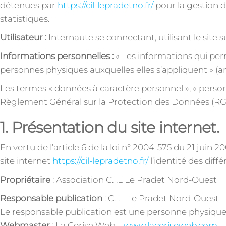
détenues par
https://cil-lepradetno.fr/
pour la gestion de
statistiques.
Utilisateur :
Internaute se connectant, utilisant le sit
Informations personnelles :
« Les informations qui per
personnes physiques auxquelles elles s’appliquent » (arti
Les termes « données à caractère personnel », « personne
Règlement Général sur la Protection des Données (RG
1. Présentation du site internet.
En vertu de l’article 6 de la loi n° 2004-575 du 21 juin
site internet
https://cil-lepradetno.fr/
l’identité des diff
Propriétaire
: Association C.I.L Le Pradet Nord-Ouest
Responsable publication
: C.I.L Le Pradet Nord-Ouest 
Le responsable publication est une personne physiqu
Webmaster
: La Cerise Web –
www.laceriseweb.com