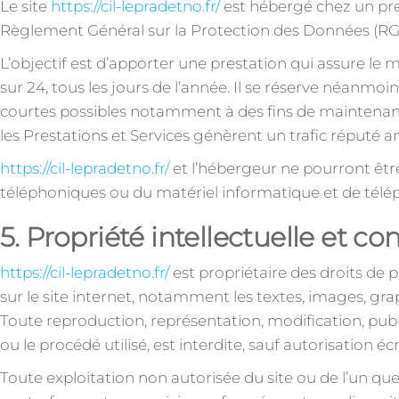
Le site
https://cil-lepradetno.fr/
est hébergé chez un pre
Règlement Général sur la Protection des Données (RG
L’objectif est d’apporter une prestation qui assure le m
sur 24, tous les jours de l’année. Il se réserve néanmoi
courtes possibles notamment à des fins de maintenance,
les Prestations et Services génèrent un trafic réputé a
https://cil-lepradetno.fr/
et l’hébergeur ne pourront êtr
téléphoniques ou du matériel informatique et de tél
5. Propriété intellectuelle et co
https://cil-lepradetno.fr/
est propriétaire des droits de p
sur le site internet, notamment les textes, images, grap
Toute reproduction, représentation, modification, publ
ou le procédé utilisé, est interdite, sauf autorisation éc
Toute exploitation non autorisée du site ou de l’un q