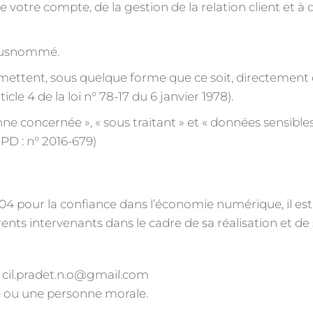
 votre compte, de la gestion de la relation client et à d
e susnommé.
mettent, sous quelque forme que ce soit, directement ou
cle 4 de la loi n° 78-17 du 6 janvier 1978).
 concernée », « sous traitant » et « données sensibles »
PD : n° 2016-679)
 2004 pour la confiance dans l’économie numérique, il est
érents intervenants dans le cadre de sa réalisation et de 
– cil.pradet.n.o@gmail.com
e ou une personne morale.