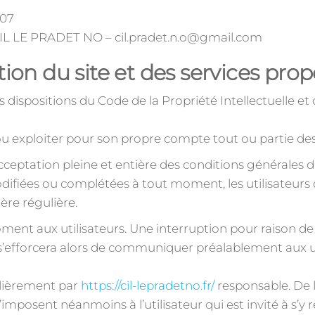
007
CIL LE PRADET NO – cil.pradet.n.o@gmail.com
tion du site et des services prop
es dispositions du Code de la Propriété Intellectuelle 
 ou exploiter pour son propre compte tout ou partie de
cceptation pleine et entière des conditions générales d’u
odifiées ou complétées à tout moment, les utilisateurs 
ère régulière.
oment aux utilisateurs. Une interruption pour raison 
 s’efforcera alors de communiquer préalablement aux ut
ulièrement par
https://cil-lepradetno.fr/
responsable. De 
mposent néanmoins à l’utilisateur qui est invité à s’y r