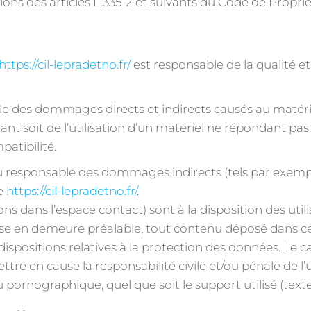
s des articles L.335-2 et suivants du Code de Propriété
https://cil-lepradetno.fr/
est responsable de la qualité e
 des dommages directs et indirects causés au matériel d
ltant soit de l’utilisation d’un matériel ne répondant pa
patibilité.
 responsable des dommages indirects (tels par exem
te
https://cil-lepradetno.fr/
.
ons dans l’espace contact) sont à la disposition des util
ise en demeure préalable, tout contenu déposé dans ce
x dispositions relatives à la protection des données. Le 
ttre en cause la responsabilité civile et/ou pénale de l
u pornographique, quel que soit le support utilisé (text