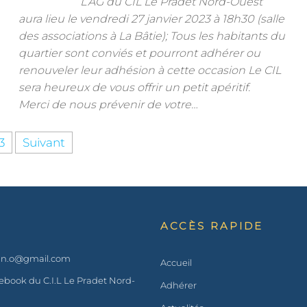
L’AG du CIL Le Pradet Nord-Ouest
aura lieu le vendredi 27 janvier 2023 à 18h30 (salle
des associations à La Bâtie); Tous les habitants du
quartier sont conviés et pourront adhérer ou
renouveler leur adhésion à cette occasion Le CIL
sera heureux de vous offrir un petit apéritif.
Merci de nous prévenir de votre…
3
Suivant
ACCÈS RAPIDE
t.n.o@gmail.com
Accueil
book du C.I.L Le Pradet Nord-
Adhérer