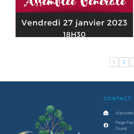
1
2
CONTACT
cil.prade
Page Face
Ouest