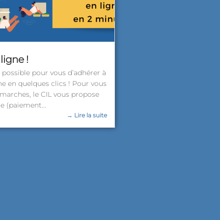
ligne !
s possible pour vous d’adhérer à
ne en quelques clics ! Pour vous
démarches, le CIL vous propose
e (paiement...
→ Lire la suite