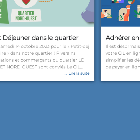
t Déjeuner dans le quartier
Adhérer en 
amedi 14 octobre 2023 pour le « Petit-dej
Il est désormai
re » dans notre quartier ! Riverains,
votre CIL en lig
iations et commerçants du quartier LE
simplifier les 
T NORD OUEST sont conviés Le CIL...
de payer en lign
→ Lire la suite