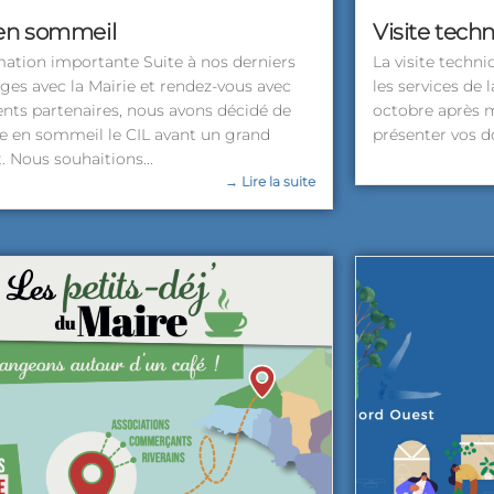
 en sommeil
Visite tech
mation importante Suite à nos derniers
La visite techn
ges avec la Mairie et rendez-vous avec
les services de l
ents partenaires, nous avons décidé de
octobre après m
e en sommeil le CIL avant un grand
présenter vos do
. Nous souhaitions...
→ Lire la suite