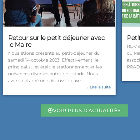
Retour sur le petit déjeuner avec
Peti
le Maire
RDV s
Nous étions présents au petit-déjeuner du
du Mai
samedi 14 octobre 2023. Effectivement, le
assoc
principal sujet était le stationnement et les
PRADE
nuisances diverses autour du stade. Nous
avons entamé une discussion avec...
→ Lire la suite
VOIR PLUS D'ACTUALITÉS