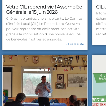
Votre CIL reprend vie ! Assemblée
CIL
Générale le 15 juin 2026
Infor
Chères habitantes, chers habitants, Le Comité
échan
d’Intérêt Local (CIL) Le Pradet Nord-Ouest va
différ
pouvoir reprendre officiellement son activité
mettr
grâce à la mobilisation d’une nouvelle équipe
regret
de bénévoles motivés et engagés...
→ Lire la suite