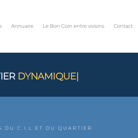
s
Annuaire
Le Bon Coin entre voisins
Contact
IER
DYNAMIQUE
|
 DU C.I.L ET DU QUARTIER