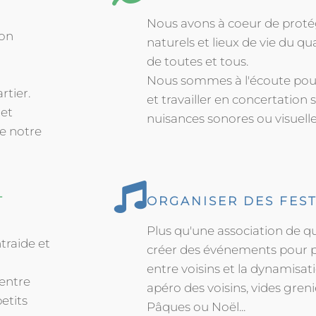
Nous avons à coeur de proté
ion
naturels et lieux de vie du qu
de toutes et tous.
a
Nous sommes à l'écoute pour
rtier.
et travailler en concertation 
 et
nuisances sonores ou visuelle
de notre
T
ORGANISER DES FEST
Plus qu'une association de q
traide et
créer des événements pour p
entre voisins et la dynamisati
entre
apéro des voisins, vides grenie
petits
Pâques ou Noël...