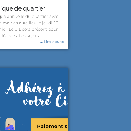
nique de quartier
ique annuelle du quartier avec
a mairies aura lieu le jeudi 26
idi. Le CIL sera présent pour
léances. Les sujets...
→ Lire la suite