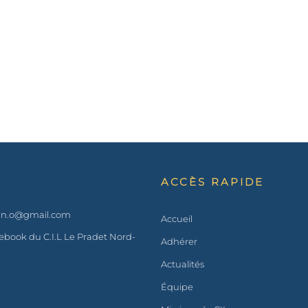
ACCÈS RAPIDE
t.n.o@gmail.com
Accueil
book du C.I.L Le Pradet Nord-
Adhérer
Actualités
Équipe