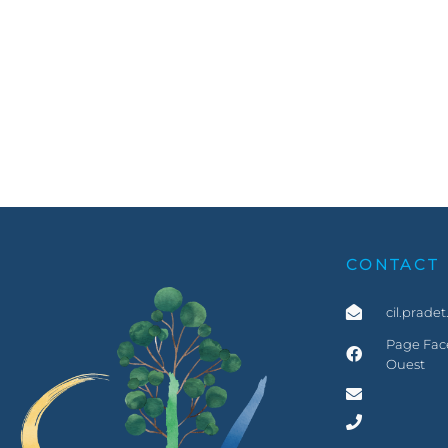
CONTACT
cil.prade
Page Face
Ouest