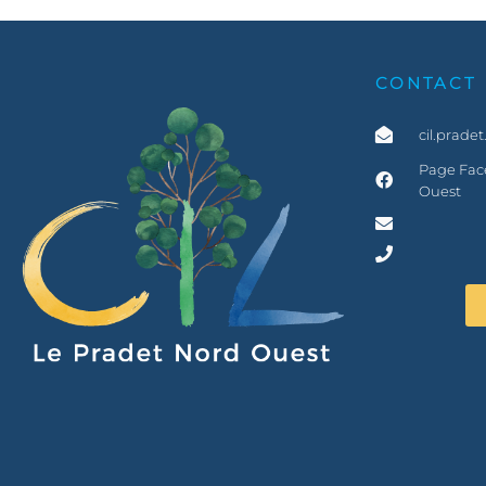
CONTACT
cil.prade
Page Face
Ouest