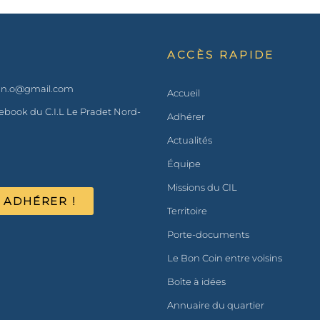
ACCÈS RAPIDE
t.n.o@gmail.com
Accueil
book du C.I.L Le Pradet Nord-
Adhérer
Actualités
Équipe
Missions du CIL
ADHÉRER !
Territoire
Porte-documents
Le Bon Coin entre voisins
Boîte à idées
Annuaire du quartier