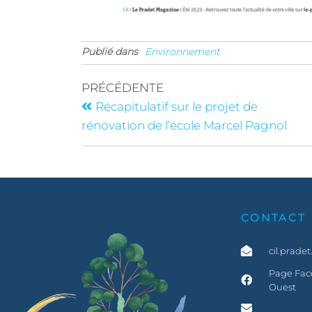
Publié dans
Environnement
PRÉCÉDENTE
Récapitulatif sur le projet de
rénovation de l’école Marcel Pagnol
CONTACT
cil.prade
Page Face
Ouest