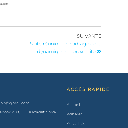
SUIVANTE
Suite réunion de cadrage de la
dynamique de proximité
ACCÈS RAPIDE
t.n.o@gmail.com
Accueil
book du C.I.L Le Pradet Nord-
Adhérer
Actualités