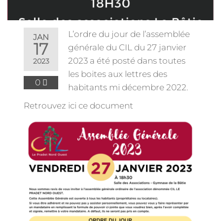
L’ordre du jour de l’assemblée
JAN
17
générale du CIL du 27 janvier
2023 a été posté dans toutes
2023
les boites aux lettres des
0
habitants mi décembre 2022.
Retrouvez ici ce document