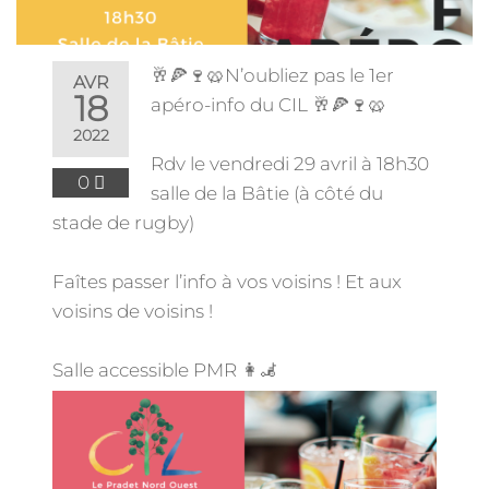
🥂🍕🍷🥨N’oubliez pas le 1er
AVR
18
apéro-info du CIL 🥂🍕🍷🥨
2022
Rdv le vendredi 29 avril à 18h30
0
salle de la Bâtie (à côté du
stade de rugby)
Faîtes passer l’info à vos voisins ! Et aux
voisins de voisins !
Salle accessible PMR 👩‍🦼