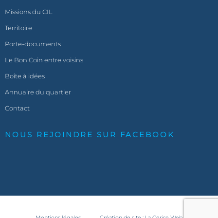
Missions du CIL
Territoire
Porte-documents
Le Bon Coin entre voisins
Boîte à idées
Annuaire du quartier
Contact
NOUS REJOINDRE SUR FACEBOOK
Mentions légales
Création de site : La Cerise Web